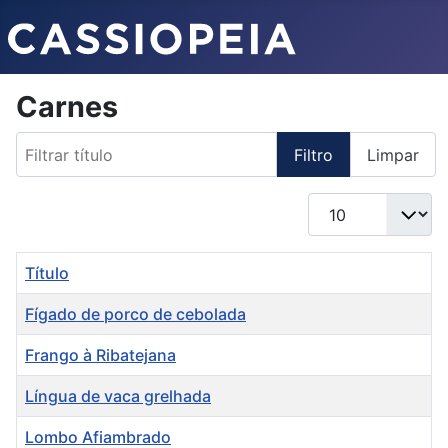
Carnes
Filtrar título
Filtro
Limpar
Qtd. a exibir
Título
Fígado de porco de cebolada
Frango à Ribatejana
Língua de vaca grelhada
Lombo Afiambrado