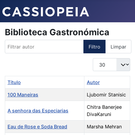
Biblioteca Gastronómica
Filtrar autor
Filtro
Limpar
Qtd. a exibir
Título
Autor
100 Maneiras
Ljubomir Stanisic
Chitra Banerjee
A senhora das Especiarias
DivaKaruni
Eau de Rose e Soda Bread
Marsha Mehran