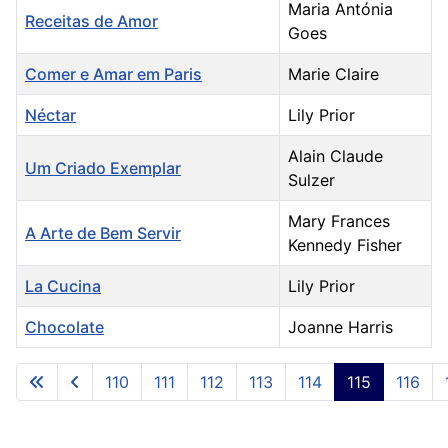
Maria Antónia
Receitas de Amor
Goes
Comer e Amar em Paris
Marie Claire
Néctar
Lily Prior
Alain Claude
Um Criado Exemplar
Sulzer
Mary Frances
A Arte de Bem Servir
Kennedy Fisher
La Cucina
Lily Prior
Chocolate
Joanne Harris
Artigos
110
111
112
113
114
115
116
Pág. 115 de 132