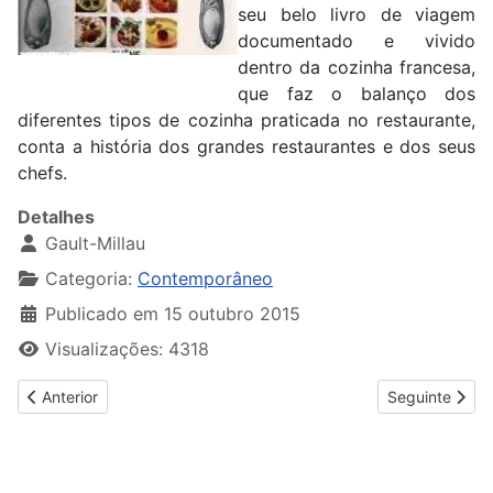
seu belo livro de viagem
documentado e vivido
dentro da cozinha francesa,
que faz o balanço dos
diferentes tipos de cozinha praticada no restaurante,
conta a história dos grandes restaurantes e dos seus
chefs.
Detalhes
Gault-Millau
Categoria:
Contemporâneo
Publicado em 15 outubro 2015
Visualizações: 4318
Artigo anterior: La Cuisine du Marché
Artigo seguint
Anterior
Seguinte