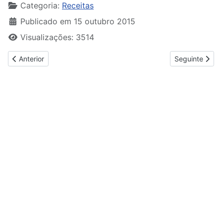
Categoria:
Receitas
Publicado em 15 outubro 2015
Visualizações: 3514
Artigo anterior: Entre Tachos e Tabuleiros
Artigo seguinte
Anterior
Seguinte