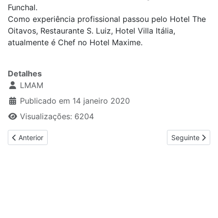
Funchal.
Como experiência profissional passou pelo Hotel The
Oitavos, Restaurante S. Luiz, Hotel Villa Itália,
atualmente é Chef no Hotel Maxime.
Detalhes
LMAM
Publicado em 14 janeiro 2020
Visualizações: 6204
Artigo anterior: Chef Joaquim Sousa
Artigo seguint
Anterior
Seguinte