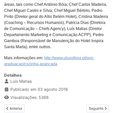
áreas, tais como Chef António Bóia; Chef Carlos Madeira,
Chef Miguel Castro e Silva; Chef Miguel Bértolo, Pedro
Pinto (Diretor geral do Altis Belém Hotel), Cristina Madeira
(Coaching – Recursos Humanos), Patrícia Dias (Diretora
de Comunicação – Chefs Agency), Luís Matias (Diretor
Departamento Marketing e Comunicação ACPP), Pedro
Gamboa (Responsável de Manutenção do Hotel Inspira
Santa Marta), entre outros.
Mais informações em:
http://www.ulusofona.pt/pos-
graduacao/cozinha-avancada
Detalhes
Luis Matias
Publicado em 03 agosto 2018
Visualizações: 5388
Artigo anterior: Maria de Lourdes Modesto, Acervo da nossa Coz
Artigo seguint
Anterior
Seguinte