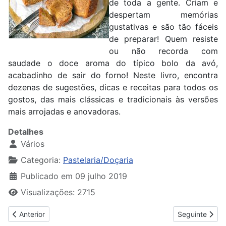
de toda a gente. Criam e
despertam memórias
gustativas e são tão fáceis
de preparar! Quem resiste
ou não recorda com
saudade o doce aroma do típico bolo da avó,
acabadinho de sair do forno! Neste livro, encontra
dezenas de sugestões, dicas e receitas para todos os
gostos, das mais clássicas e tradicionais às versões
mais arrojadas e anovadoras.
Detalhes
Vários
Categoria:
Pastelaria/Doçaria
Publicado em 09 julho 2019
Visualizações: 2715
Artigo anterior: Sem Segredos!
Artigo seguint
Anterior
Seguinte