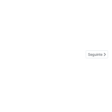
Artigo seguint
Seguinte