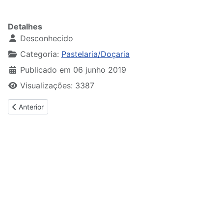
Detalhes
Desconhecido
Categoria:
Pastelaria/Doçaria
Publicado em 06 junho 2019
Visualizações: 3387
Artigo anterior: Ovos Moles de Aveiro 500 Anos
Anterior