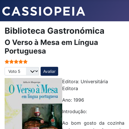
Biblioteca Gastronómica
O Verso à Mesa em Língua
Portuguesa
Votos do utilizador:
5
/
5
Avalie, por favor
Editora: Universitária
Editora
Ano: 1996
Introdução:
Ao bom gosto da cozinha