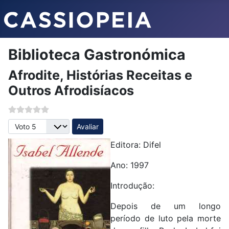
Biblioteca Gastronómica
Afrodite, Histórias Receitas e
Outros Afrodisíacos
Avalie, por favor
Editora: Difel
Ano: 1997
Introdução:
Depois de um longo
período de luto pela morte