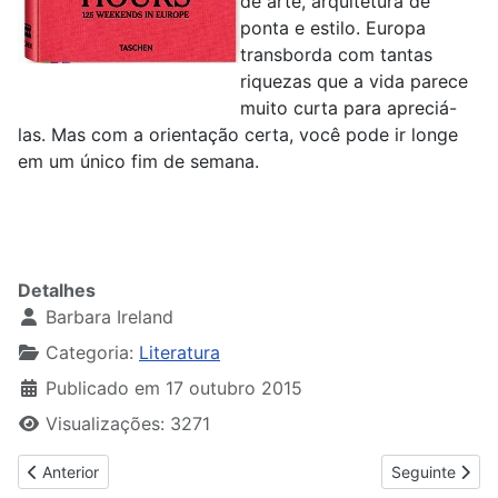
de arte, arquitetura de
ponta e estilo. Europa
transborda com tantas
riquezas que a vida parece
muito curta para apreciá-
las. Mas com a orientação certa, você pode ir longe
em um único fim de semana.
Detalhes
Barbara Ireland
Categoria:
Literatura
Publicado em 17 outubro 2015
Visualizações: 3271
Artigo anterior: Digestão Nojenta
Artigo seguint
Anterior
Seguinte