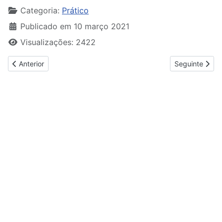
Categoria:
Prático
Publicado em 10 março 2021
Visualizações: 2422
Artigo anterior: Escola de Cozinha - Ovos e Queijo
Artigo seguint
Anterior
Seguinte