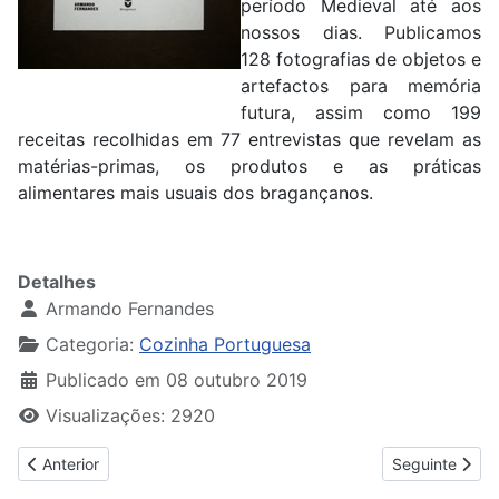
período Medieval até aos
nossos dias. Publicamos
128 fotografias de objetos e
artefactos para memória
futura, assim como 199
receitas recolhidas em 77 entrevistas que revelam as
matérias-primas, os produtos e as práticas
alimentares mais usuais dos bragançanos.
Detalhes
Armando Fernandes
Categoria:
Cozinha Portuguesa
Publicado em 08 outubro 2019
Visualizações: 2920
Artigo anterior: Gastronomia Portuense
Artigo seguin
Anterior
Seguinte