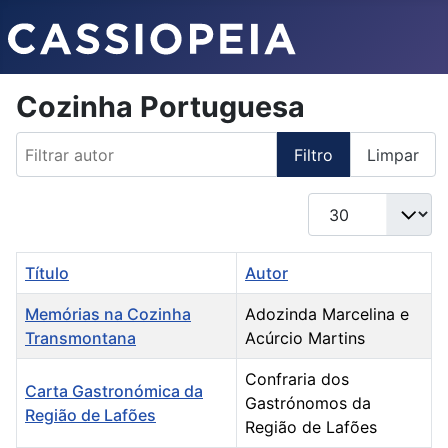
Cozinha Portuguesa
Filtrar autor
Filtro
Limpar
Qtd. a exibir
Título
Autor
Memórias na Cozinha
Adozinda Marcelina e
Transmontana
Acúrcio Martins
Confraria dos
Carta Gastronómica da
Gastrónomos da
Região de Lafões
Região de Lafões