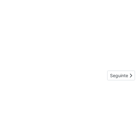
Artigo seguint
Seguinte