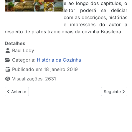
e ao longo dos capítulos, o
leitor poderá se deliciar
com as descrições, histórias
e impressões do autor a
respeito de pratos tradicionais da cozinha Brasileira.
Detalhes
Raul Lody
Categoria:
História da Cozinha
Publicado em 18 janeiro 2019
Visualizações: 2631
Artigo anterior: História de la Gastronomia
Artigo seguinte
Anterior
Seguinte