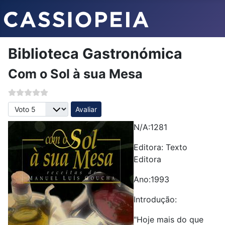
Biblioteca Gastronómica
Com o Sol à sua Mesa
Avalie, por favor
N/A:1281
Editora: Texto
Editora
Ano:1993
Introdução:
"Hoje mais do que