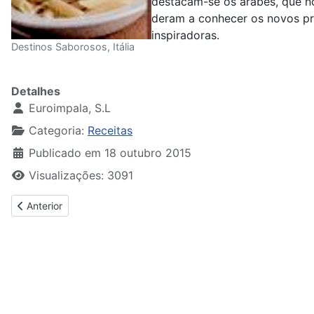
destacam-se os árabes, que no 
deram a conhecer os novos pro
inspiradoras.
Destinos Saborosos, Itália
Detalhes
Euroimpala, S.L
Categoria:
Receitas
Publicado em 18 outubro 2015
Visualizações: 3091
Artigo anterior: Boa Mesa, Refeições Leves
Anterior