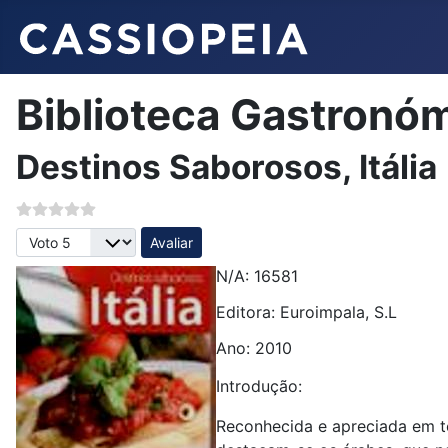
Biblioteca Gastronó
Destinos Saborosos, Itália
Avalie, por favor
N/A: 16581
Editora: Euroimpala, S.L
Ano: 2010
Introdução:
Reconhecida e apreciada em to