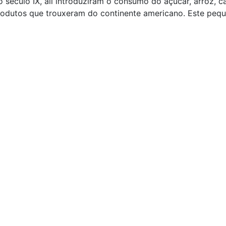
século IX, ali introduziram o consumo do açúcar, arroz, ca
dutos que trouxeram do continente americano. Este pequen