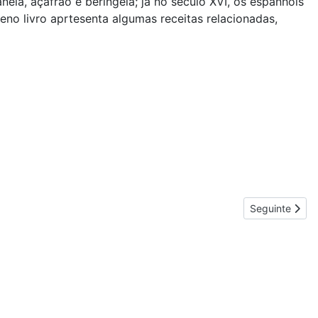
nela, açafrão e beringela; já no século XVI, os espanhóis
o livro aprtesenta algumas receitas relacionadas,
Artigo seguint
Seguinte