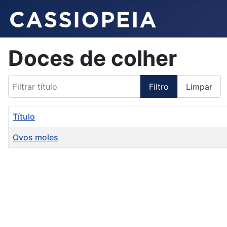
Doces de colher
Filtrar título
Filtro
Limpar
Título
Ovos moles
Artigos