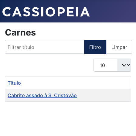
Carnes
Filtrar título
Filtro
Limpar
Qtd. a exibir
Título
Cabrito assado à S. Cristóvão
Artigos