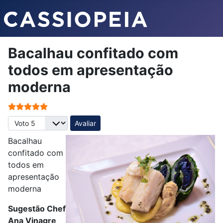
Bacalhau confitado com
todos em apresentação
moderna
Votos do utilizador:
5
/
5
Avalie, por favor
Bacalhau
confitado com
todos em
apresentação
moderna
Sugestão Chef
Ana Vinagre