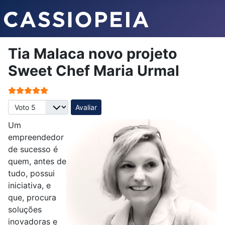
Tia Malaca novo projeto
Sweet Chef Maria Urmal
Votos do utilizador:
5
/
5
Avalie, por favor
Um
empreendedor
de sucesso é
quem, antes de
tudo, possui
iniciativa, e
que, procura
soluções
inovadoras e