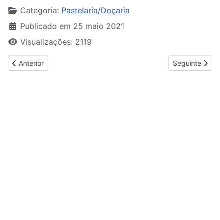
Categoria:
Pastelaria/Doçaria
Publicado em 25 maio 2021
Visualizações: 2119
Artigo anterior: 50 Gâteaux de Grands Pâtissiers
Artigo seguinte
Anterior
Seguinte