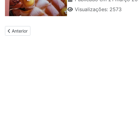
Visualizações: 2573
Artigo anterior: O Nome do Biscoito é Paupério
Anterior