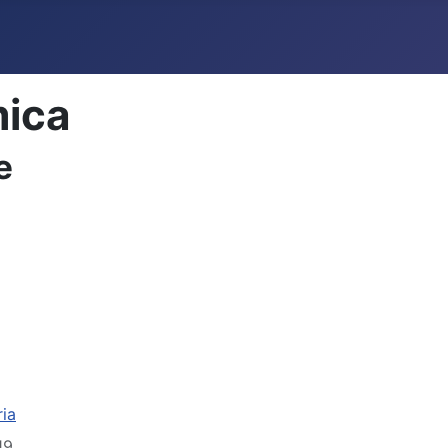
mica
e
ria
19