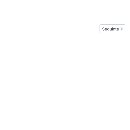
Artigo seguint
Seguinte