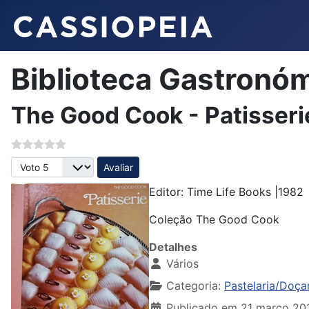
Biblioteca Gastronó
The Good Cook - Patisseri
Avalie, por favor
Editor: Time Life Books |1982
Coleção The Good Cook
Detalhes
Vários
Categoria:
Pastelaria/Doça
Publicado em 21 março 20