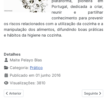
plataforma, pioneira em
Portugal, dedicada a criar,
reunir e partilhar
conhecimento para prevenir
os riscos relacionados com a utilização da cozinha e a
manipulação dos alimentos, difundindo boas práticas
e hábitos da higiene na cozinha.
Detalhes
Maite Pelayo Blas
Categoria:
Prático
Publicado em 01 junho 2016
Visualizações: 3810
Artigo anterior: Artes de Sempre - Livro Um e Livro Dois
Artigo seguint
Anterior
Seguinte