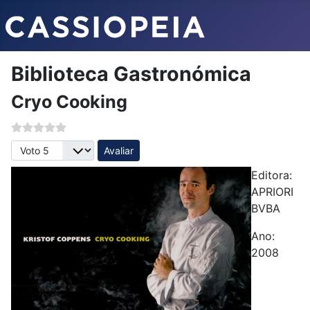
Biblioteca Gastronómica
Cryo Cooking
Avalie, por favor
Editora:
APRIORI
BVBA
Ano:
2008