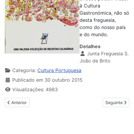
à Cultura
Gastronómica, não só
desta freguesia,
como do nosso país
e do mundo.
Detalhes
Junta Freguesia S.
João de Brito
Categoria:
Cultura Portuguesa
Publicado em 30 outubro 2015
Visualizações: 4983
Artigo anterior: Livro de Saberes e Sabores
Artigo seguinte
Anterior
Seguinte