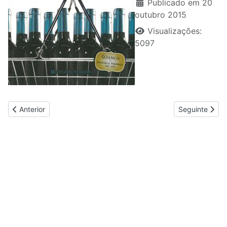
Publicado em 20
outubro 2015
Visualizações:
5097
Artigo anterior: El Librito del Amante de las Frutas Exóticas
Artigo seguint
Anterior
Seguinte