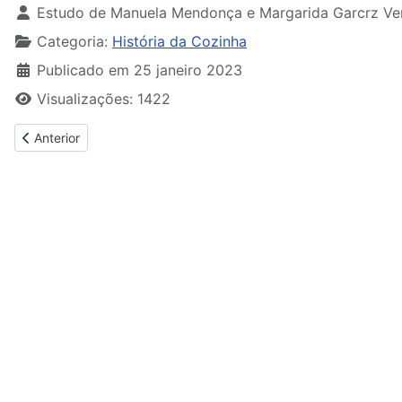
Estudo de Manuela Mendonça e Margarida Garcrz Ve
Categoria:
História da Cozinha
Publicado em 25 janeiro 2023
Visualizações: 1422
Artigo anterior: Homem antes da Escrita (O)
Anterior