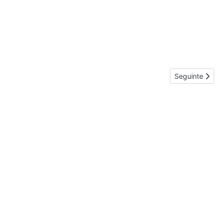
Artigo seguint
Seguinte