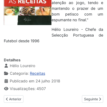
atenção ao jogo, tendo e
mantendo o prazer de um
bom petisco com um
espumante no final."
Hélio Loureiro - Chefe da
Selecção Portuguesa de
Futebol desde 1996
Detalhes
Hélio Loureiro
Categoria:
Receitas
Publicado em 24 julho 2018
Visualizações: 4507
Artigo anterior: Legumes
Artigo seguint
Anterior
Seguinte