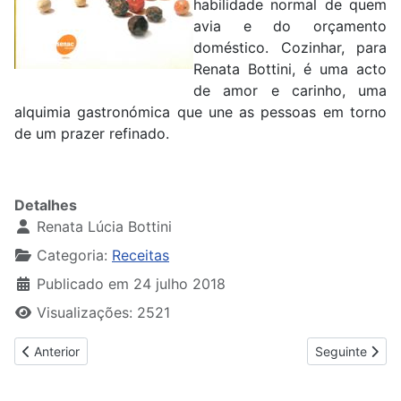
habilidade normal de quem
avia e do orçamento
doméstico. Cozinhar, para
Renata Bottini, é uma acto
de amor e carinho, uma
alquimia gastronómica que une as pessoas em torno
de um prazer refinado.
Detalhes
Renata Lúcia Bottini
Categoria:
Receitas
Publicado em 24 julho 2018
Visualizações: 2521
Artigo anterior: Comidas de Botequim
Artigo seguint
Anterior
Seguinte