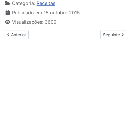
Categoria:
Receitas
Publicado em 15 outubro 2015
Visualizações: 3600
Artigo anterior: Portugal de Hoje à Mesa
Artigo seguin
Anterior
Seguinte