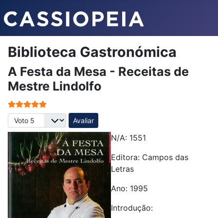
Biblioteca Gastronómica
A Festa da Mesa - Receitas de
Mestre Lindolfo
Votos do utilizador:
5
/
5
Avalie, por favor
N/A: 1551
Editora:
Campos das
Letras
Ano: 1995
Introdução: