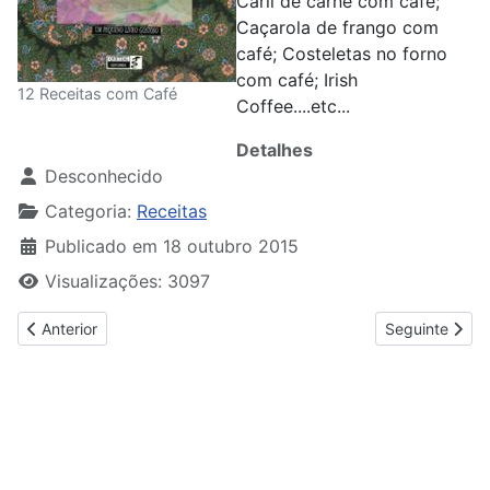
Caril de carne com café;
Caçarola de frango com
café; Costeletas no forno
com café; Irish
12 Receitas com Café
Coffee....etc...
Detalhes
Desconhecido
Categoria:
Receitas
Publicado em 18 outubro 2015
Visualizações: 3097
Artigo anterior: Receitas Simples & Rápidas- Frango
Artigo seguint
Anterior
Seguinte