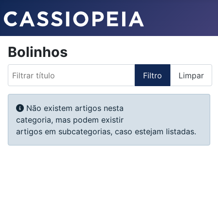
Bolinhos
Filtrar título
Filtro
Limpar
Qtd. a exibir
Informação
Não existem artigos nesta
categoria, mas podem existir
artigos em subcategorias, caso estejam listadas.